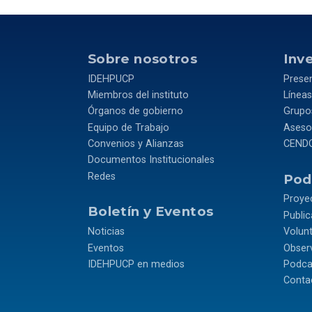
Sobre nosotros
Inv
IDEHPUCP
Prese
Miembros del instituto
Líneas
Órganos de gobierno
Grupos
Equipo de Trabajo
Asesor
Convenios y Alianzas
CEND
Documentos Institucionales
Redes
Podr
Proye
Boletín y Eventos
Publi
Noticias
Volun
Eventos
Observ
IDEHPUCP en medios
Podca
Conta