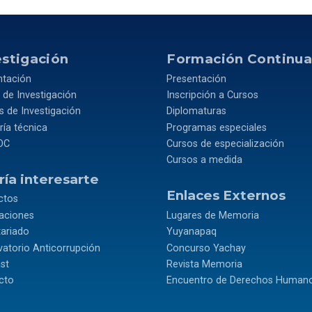
estigación
Formación Continu
ntación
Presentación
 de Investigación
Inscripción a Cursos
 de Investigación
Diplomaturas
ía técnica
Programas especiales
OC
Cursos de especialización
Cursos a medida
ía interesarte
Enlaces Externos
ctos
caciones
Lugares de Memoria
tariado
Yuyanapaq
atorio Anticorrupción
Concurso Yachay
st
Revista Memoria
cto
Encuentro de Derechos Human