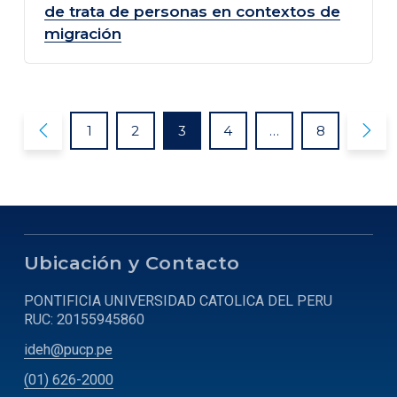
de trata de personas en contextos de
migración


1
2
3
4
…
8
Ubicación y Contacto
PONTIFICIA UNIVERSIDAD CATOLICA DEL PERU
RUC: 20155945860
ideh@pucp.pe
(01) 626-2000