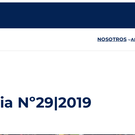
NOSOTROS
A
ia Nº29
|
2019