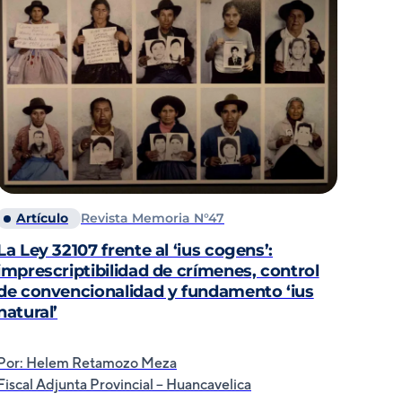
Artículo
Revista Memoria N°47
La Ley 32107 frente al ‘ius cogens’:
imprescriptibilidad de crímenes, control
de convencionalidad y fundamento ‘ius
natural’
Por: Helem Retamozo Meza
Fiscal Adjunta Provincial – Huancavelica