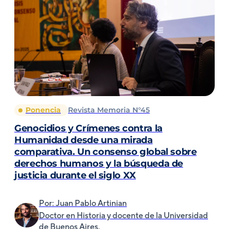
Ponencia
Revista Memoria N°45
Genocidios y Crímenes contra la
Humanidad desde una mirada
comparativa. Un consenso global sobre
derechos humanos y la búsqueda de
justicia durante el siglo XX
Por: Juan Pablo Artinian
Doctor en Historia y docente de la Universidad
de Buenos Aires.