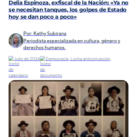
Delia Espinoza, exfiscal de la Nación: «Ya no
se necesitan tanques, los golpes de Estado
hoy se dan poco a poco»
Por: Kathy Subirana
Periodista especializada en cultura, género y
derechos humanos.
Julio de 2026
Democracia, Lucha anticorrupción