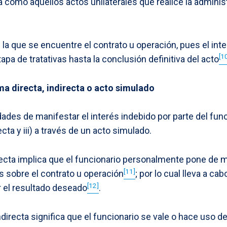
 como aquellos actos unilaterales que realice la administ
n la que se encuentre el contrato u operación, pues el in
[1
pa de tratativas hasta la conclusión definitiva del acto
a directa, indirecta o acto simulado
ades de manifestar el interés indebido por parte del func
recta y iii) a través de un acto simulado.
ecta implica que el funcionario personalmente pone de 
[11]
s sobre el contrato u operación
; por lo cual lleva a ca
[12]
r el resultado deseado
.
directa significa que el funcionario se vale o hace uso de