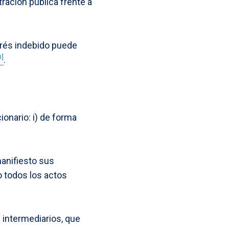
ración pública frente a
terés indebido puede
0]
.
ionario: i) de forma
manifiesto sus
bo todos los actos
 intermediarios, que