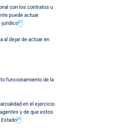
onal con los contratos u
ente puede actuar
[3]
jurídico
.
a al dejar de actuar en
ecto funcionamiento de la
rcialidad en el ejercicio
s agentes y de que estos
[4]
l Estado
.