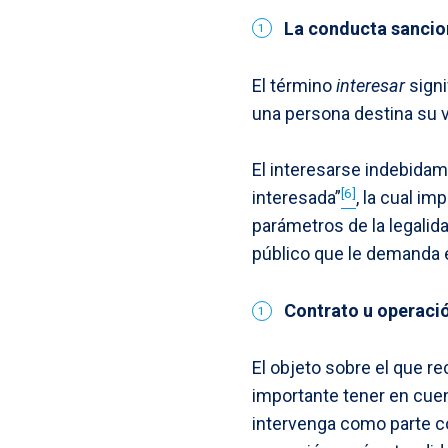
La conducta sancio
El término
interesar
signi
una persona destina su v
El interesarse indebida
[6]
interesada”
, la cual im
parámetros de la legalida
público que le demanda e
Contrato u operació
El objeto sobre el que re
importante tener en cuen
intervenga como parte co