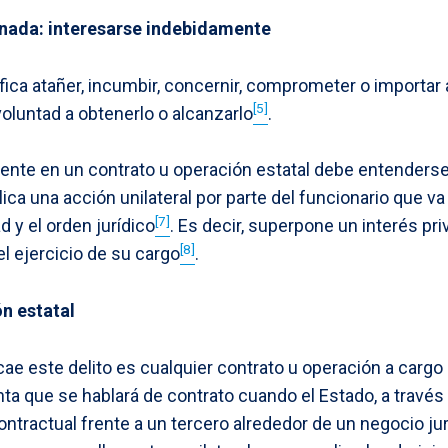
nada: interesarse indebidamente
fica atañer, incumbir, concernir, comprometer o importar a
[5]
oluntad a obtenerlo o alcanzarlo
.
mente en un contrato u operación estatal debe entender
plica una acción unilateral por parte del funcionario que v
[7]
d y el orden jurídico
. Es decir, superpone un interés pri
[8]
l ejercicio de su cargo
.
n estatal
cae este delito es cualquier contrato u operación a cargo d
ta que se hablará de contrato cuando el Estado, a través
ntractual frente a un tercero alrededor de un negocio jur