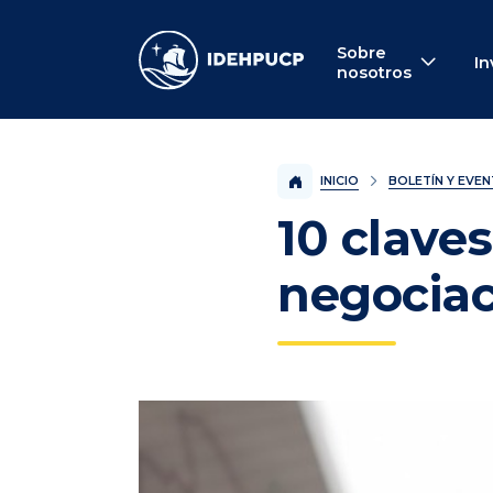
IDEHPUCP
Sobre
In
nosotros
INICIO
BOLETÍN Y EVE
10 claves
negociac