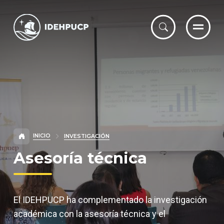
IDEHPUCP
INICIO
INVESTIGACIÓN
Asesoría técnica
El IDEHPUCP ha complementado la investigación
académica con la asesoría técnica y el