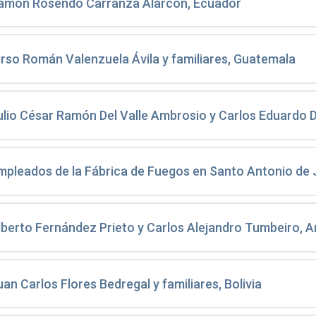
amón Rosendo Carranza Alarcón, Ecuador
irso Román Valenzuela Ávila y familiares, Guatemala
ulio César Ramón Del Valle Ambrosio y Carlos Eduardo 
mpleados de la Fábrica de Fuegos en Santo Antonio de Je
lberto Fernández Prieto y Carlos Alejandro Tumbeiro, A
uan Carlos Flores Bedregal y familiares, Bolivia