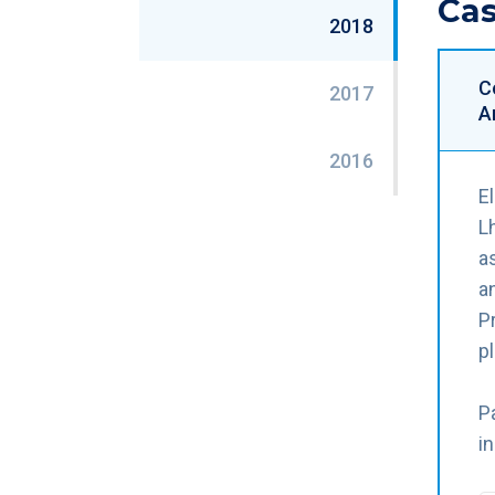
Cas
2018
C
2017
A
2016
E
L
a
a
P
p
P
i