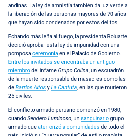
andinas. La ley de amnistía también da luz verde a
la liberación de las personas mayores de 70 años
que hayan sido condenados por estos delitos.
Echando más leña al fuego, la presidenta Boluarte
decidió aprobar esta ley de impunidad con una
pomposa
ceremonia
en el Palacio de Gobierno.
Entre los invitados se encontraba un antiguo
miembro
del infame
Grupo Colina
, un escuadrón
de la muerte responsable de masacres como las
de
Barrios Altos
y
La Cantuta
,
en las que murieron
25 civiles.
El conflicto armado peruano comenzó en 1980,
cuando
Sendero Luminoso
, un
sanguinario
grupo
armado que
aterrorizó a comunidades
de todo el
país, inició su “guerra popular” de estilo maoísta