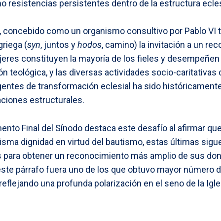
 resistencias persistentes dentro de la estructura ecles
, concebido como un organismo consultivo por Pablo VI tr
griega (
syn
, juntos y
hodos
, camino) la invitación a un re
res constituyen la mayoría de los fieles y desempeñen u
ón teológica, y las diversas actividades socio-caritativas d
ntes de transformación eclesial ha sido históricamente 
aciones estructurales.
ento Final del Sínodo destaca este desafío al afirmar q
sma dignidad en virtud del bautismo, estas últimas sig
os para obtener un reconocimiento más amplio de sus do
este párrafo fuera uno de los que obtuvo mayor número d
, reflejando una profunda polarización en el seno de la Igl