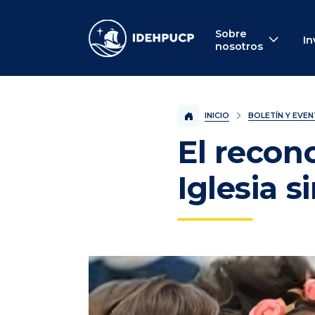
IDEHPUCP
Sobre
In
nosotros
INICIO
BOLETÍN Y EVE
El recon
Iglesia s