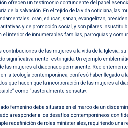
ición ofrecen un testimonio contundente del papel esenci
a de la salvación. En el tejido de la vida cotidiana, las 
amentales: oran, educan, sanan, evangelizan, presiden i
itativas y de promoción social, y son pilares insustituib
n el interior de innumerables familias, parroquias y com
 contribuciones de las mujeres a la vida de la Iglesia, su
ndo significativamente restringida. Un ejemplo emblemáti
de las mujeres al diaconado permanente. Recientemente, 
 en la teología contemporánea, confesó haber llegado a l
dos que hacen que la incorporación de las mujeres al d
osible” como “pastoralmente sensata».
onado femenino debe situarse en el marco de un discerni
tado a responder a los desafíos contemporáneos con fidel
ple redefinición de roles ministeriales, requiriendo una re