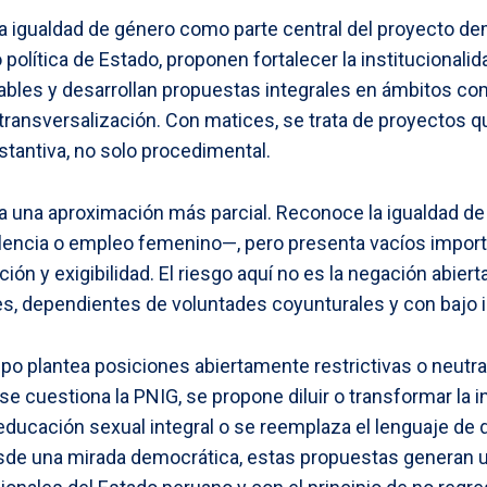
a igualdad de género como parte central del proyecto de
olítica de Estado, proponen fortalecer la institucionalid
ables y desarrollan propuestas integrales en ámbitos com
ransversalización. Con matices, se trata de proyectos q
tantiva, no solo procedimental.
 una aproximación más parcial. Reconoce la igualdad de
lencia o empleo femenino—, pero presenta vacíos impor
ación y exigibilidad. El riesgo aquí no es la negación abier
es, dependientes de voluntades coyunturales y con bajo 
upo plantea posiciones abiertamente restrictivas o neutr
e cuestiona la PNIG, se propone diluir o transformar la i
 educación sexual integral o se reemplaza el lenguaje d
esde una mirada democrática, estas propuestas generan u