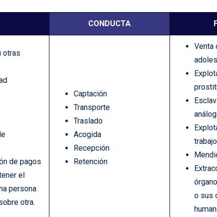
CONDUCTA
Venta 
 otras
adoles
Explot
tad
prostit
Captación
Esclav
Transporte
análog
Traslado
Explot
de
Acogida
trabaj
Recepción
Mendic
ión de pagos
Retención
Extrac
tener el
órgano
na persona
o sus
sobre otra.
human