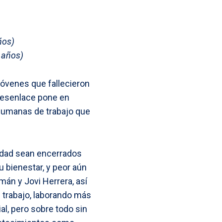
s
k
I
A
s
n
p
ños)
e
 años)
p
n
jóvenes que fallecieron
g
 desenlace pone en
e
nhumanas de trabajo que
r
 edad sean encerrados
u bienestar, y peor aún
mán y Jovi Herrera, así
de trabajo, laborando más
al, pero sobre todo sin