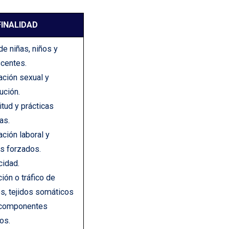
FINALIDAD
de niñas, niños y
centes.
ación sexual y
ución.
itud y prácticas
as.
ación laboral y
os forzados.
idad.
ción o tráfico de
s, tejidos somáticos
 componentes
os.