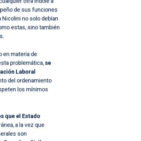
ualquier otra índole a
mpeño de sus funciones
 Nicolini no solo debían
como estas, sino también
s.
o en materia de
esta problemática,
se
zación Laboral
ento del ordenamiento
 respeten los mínimos
os que el Estado
ánea, a la vez que
nerales son