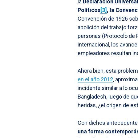
la
Declaración
Universa
Políticos
[3]
,
la Convenc
Convención de 1926 sobre
abolición del trabajo forz
personas (Protocolo de P
internacional, los avanc
empleadores resultan in
Ahora bien, esta problem
en el año 2012
, aproxim
incidente similar a lo oc
Bangladesh, luego de que
heridas, ¿el origen de es
Con dichos antecedente
una forma contemporán