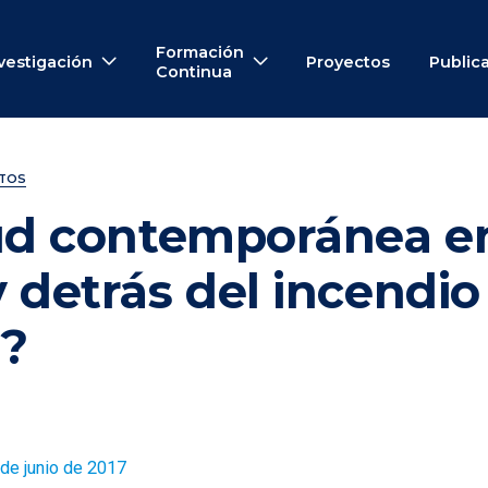
Formación
vestigación
Proyectos
Public
Continua
NTOS
ud contemporánea en
 detrás del incendio
s?
de junio de 2017