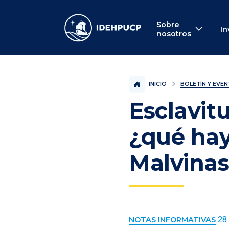
IDEHPUCP
Sobre
In
nosotros
INICIO
BOLETÍN Y EVE
Esclavit
¿qué hay
Malvina
28 
NOTAS INFORMATIVAS