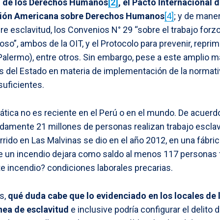
l de los Derechos Humanos
[2]
, el Pacto Internacional 
ión Americana sobre Derechos Humanos
[4]
; y de maner
 esclavitud, los Convenios N° 29 “sobre el trabajo forzos
oso”, ambos de la OIT, y el Protocolo para prevenir, reprimi
alermo), entre otros. Sin embargo, pese a este amplio ma
es del Estado en materia de implementación de la normativ
suficientes.
ática no es reciente en el Perú o en el mundo. De acuerd
adamente 21 millones de personas realizan trabajo escla
urrido en Las Malvinas se dio en el año 2012, en una fábric
 un incendio dejara como saldo al menos 117 personas fa
te incendio? condiciones laborales precarias.
s,
qué duda cabe que lo evidenciado en los locales de l
ea de esclavitud
e inclusive podría configurar el delito