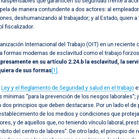
ndispensables que garanticen su seguridad frente a ac
erpela de manera contundente a dos actores: al empleador,
ones, deshumanizando al trabajador; y al Estado, quien a
l fiscalizador.
nización Internacional del Trabajo (OIT) en un reciente
a formas modernas de esclavitud como el trabajo forzos
presamente en su artículo 2.24.b la esclavitud, la serv
uiera de sus formas
[1]
.
a
Ley y el Reglamento de Seguridad y salud en el trabajo
e
mínimas “para la prevención de los riesgos laborales”; 
 dos principios que deben destacarse. Por un lado el de 
stablecimiento de los medios y condiciones que protejan l
ores, y de aquellos que, no teniendo vínculo laboral, pres
ito del centro de labores”. De otro lado, el principio de 