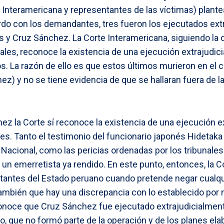
nteramericana y representantes de las víctimas) plantea
rdo con los demandantes, tres fueron los ejecutados ext
 y Cruz Sánchez. La Corte Interamericana, siguiendo la d
nales, reconoce la existencia de una ejecución extrajudici
s. La razón de ello es que estos últimos murieron en el c
z) y no se tiene evidencia de que se hallaran fuera de la
z la Corte sí reconoce la existencia de una ejecución ext
es. Tanto el testimonio del funcionario japonés Hidetaka 
a Nacional, como las pericias ordenadas por los tribunale
un emerretista ya rendido. En este punto, entonces, la Co
ntantes del Estado peruano cuando pretende negar cualq
 también que hay una discrepancia con lo establecido por 
econoce que Cruz Sánchez fue ejecutado extrajudicialmen
o, que no formó parte de la operación y de los planes ela