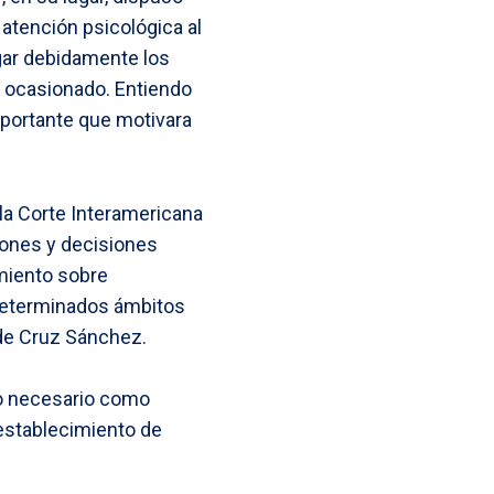
 atención psicológica al
igar debidamente los
l ocasionado. Entiendo
mportante que motivara
 la Corte Interamericana
iones y decisiones
amiento sobre
determinados ámbitos
 de Cruz Sánchez.
mo necesario como
 establecimiento de