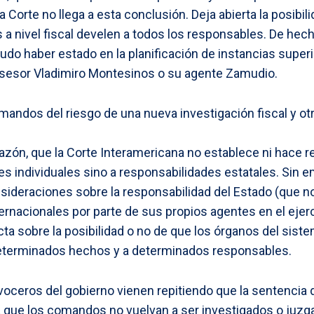
a Corte no llega a esta conclusión. Deja abierta la posibil
s a nivel fiscal develen a todos los responsables. De hec
pudo haber estado en la planificación de instancias superi
 asesor Vladimiro Montesinos o su agente Zamudio.
mandos del riesgo de una nueva investigación fiscal y otr
zón, que la Corte Interamericana no establece ni hace r
s individuales sino a responsabilidades estatales. Sin 
ideraciones sobre la responsabilidad del Estado (que no
ernacionales por parte de sus propios agentes en el ejerc
cta sobre la posibilidad o no de que los órganos del sist
eterminados hechos y a determinados responsables.
 voceros del gobierno vienen repitiendo que la sentencia 
a que los comandos no vuelvan a ser investigados o juz