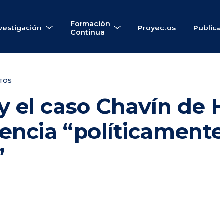
Formación
vestigación
Proyectos
Public
Continua
NTOS
y el caso Chavín de 
encia “políticament
”