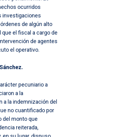
 hechos ocurridos
s investigaciones
 órdenes de algún alto
que el fiscal a cargo de
a intervención de agentes
uto el operativo.
 Sánchez.
arácter pecuniario a
iaron a la
 a la indemnización del
que no cuantificado por
to del monto que
dencia reiterada,
 en su lugar, dispuso