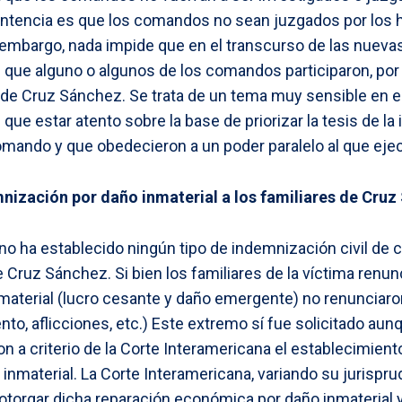
sentencia es que los comandos no sean juzgados por los
n embargo, nada impide que en el transcurso de las nueva
 que alguno o algunos de los comandos participaron, por
n de Cruz Sánchez. Se trata de un tema muy sensible en el 
 que estar atento sobre la base de priorizar la tesis de l
omando y que obedecieron a un poder paralelo al que ejec
nización por daño inmaterial a los familiares de Cruz
no ha establecido ningún tipo de indemnización civil de c
e Cruz Sánchez. Si bien los familiares de la víctima renunc
aterial (lucro cesante y daño emergente) no renunciaron
nto, aflicciones, etc.) Este extremo sí fue solicitado aun
on a criterio de la Corte Interamericana el establecimien
inmaterial. La Corte Interamericana, variando su jurispru
otorgar dicha reparación económica por daño inmaterial y,