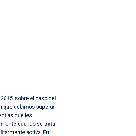
s
k
I
A
s
n
p
e
p
n
g
e
r
2015, sobre el caso del
ión que debimos superar
antías que les
lmente cuando se trata
itarmente activa. En