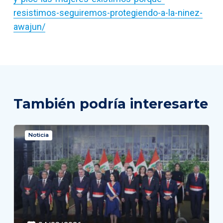
resistimos-seguiremos-protegiendo-a-la-ninez-
awajun/
También podría interesarte
Noticia