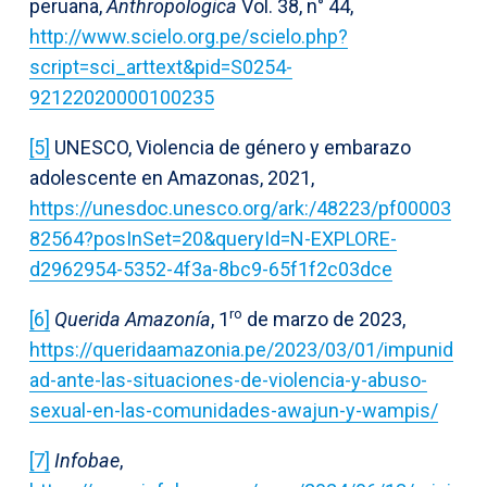
peruana,
Anthropologica
Vol. 38, n° 44,
http://www.scielo.org.pe/scielo.php?
script=sci_arttext&pid=S0254-
92122020000100235
[5]
UNESCO, Violencia de género y embarazo
adolescente en Amazonas, 2021,
https://unesdoc.unesco.org/ark:/48223/pf00003
82564?posInSet=20&queryId=N-EXPLORE-
d2962954-5352-4f3a-8bc9-65f1f2c03dce
ro
[6]
Querida Amazonía
, 1
de marzo de 2023,
https://queridaamazonia.pe/2023/03/01/impunid
ad-ante-las-situaciones-de-violencia-y-abuso-
sexual-en-las-comunidades-awajun-y-wampis/
[7]
Infobae
,