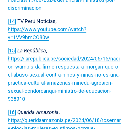
discriminacion
[14]
TV Perú Noticias,
https://www.youtube.com/watch?
v=1VV9hmCO80w
[15]
La República
,
https://larepublica.pe/sociedad/2024/06/15/naci
on-wampis-da-firme-respuesta-a-morgan-quero-
el-abuso-sexual-contra-ninos-y-ninas-no-es-una-
practica-cultural-amazonas-minedu-agresion-
sexual-condorcanqui-ministro-de-educacion-
938910
[16]
Querida Amazonía
,
https://queridaamazonia.pe/2024/06/18/rosemar
y-pioc-las-mujeres-existimos-porque-