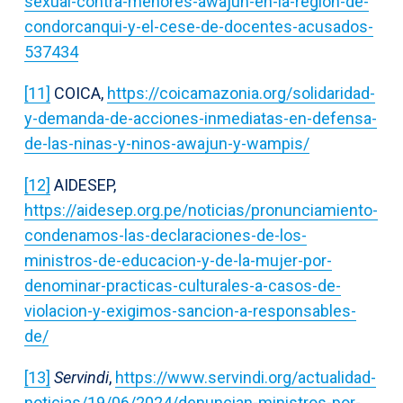
sexual-contra-menores-awajun-en-la-region-de-
condorcanqui-y-el-cese-de-docentes-acusados-
537434
[11]
COICA,
https://coicamazonia.org/solidaridad-
y-demanda-de-acciones-inmediatas-en-defensa-
de-las-ninas-y-ninos-awajun-y-wampis/
[12]
AIDESEP,
https://aidesep.org.pe/noticias/pronunciamiento-
condenamos-las-declaraciones-de-los-
ministros-de-educacion-y-de-la-mujer-por-
denominar-practicas-culturales-a-casos-de-
violacion-y-exigimos-sancion-a-responsables-
de/
[13]
Servindi
,
https://www.servindi.org/actualidad-
noticias/19/06/2024/denuncian-ministros-por-