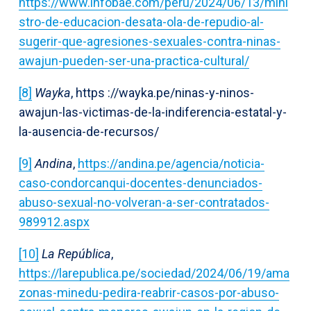
https://www.infobae.com/peru/2024/06/13/mini
stro-de-educacion-desata-ola-de-repudio-al-
sugerir-que-agresiones-sexuales-contra-ninas-
awajun-pueden-ser-una-practica-cultural/
[8]
Wayka
, https ://wayka.pe/ninas-y-ninos-
awajun-las-victimas-de-la-indiferencia-estatal-y-
la-ausencia-de-recursos/
[9]
Andina
,
https://andina.pe/agencia/noticia-
caso-condorcanqui-docentes-denunciados-
abuso-sexual-no-volveran-a-ser-contratados-
989912.aspx
[10]
La República
,
https://larepublica.pe/sociedad/2024/06/19/ama
zonas-minedu-pedira-reabrir-casos-por-abuso-