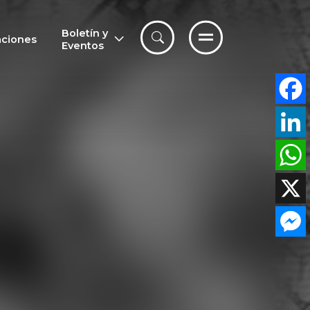
Boletín y
aciones
Eventos
F
a
L
c
i
W
e
n
h
X
b
k
a
M
o
e
t
e
o
d
s