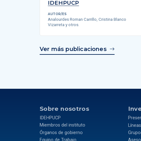
IDEHPUCP
AUTOR/ES
Analourdes Roman Carrillo, Cristina Blanco
Vizarreta y otros.
Ver más publicaciones
Sobre nosotros
Inv
IDEHPUCP
Prese
Miembros del instituto
Líneas
Órganos de gobierno
Grupos
Equipo de Trabajo
Asesor