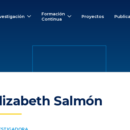
Formación
vestigación
Proyectos
Public
Continua
lizabeth Salmón
ESTIGADORA