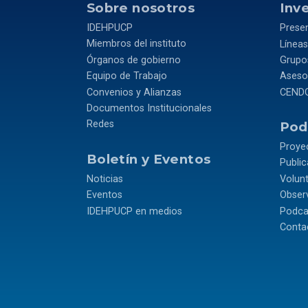
Sobre nosotros
Inv
IDEHPUCP
Prese
Miembros del instituto
Líneas
Órganos de gobierno
Grupos
Equipo de Trabajo
Asesor
Convenios y Alianzas
CEND
Documentos Institucionales
Redes
Podr
Proye
Boletín y Eventos
Publi
Noticias
Volun
Eventos
Observ
IDEHPUCP en medios
Podca
Conta