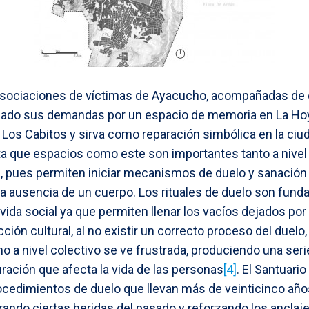
 asociaciones de víctimas de Ayacucho, acompañadas de 
culado sus demandas por un espacio de memoria en La Hoy
el Los Cabitos y sirva como reparación simbólica en la c
 que espacios como este son importantes tanto a nivel
l, pues permiten iniciar mecanismos de duelo y sanaci
la ausencia de un cuerpo. Los rituales de duelo son fund
 vida social ya que permiten llenar los vacíos dejados po
ción cultural, al no existir un correcto proceso del duelo, 
mo a nivel colectivo se ve frustrada, produciendo una ser
ración que afecta la vida de las personas
[4]
. El Santuari
cedimientos de duelo que llevan más de veinticinco años
urando ciertas heridas del pasado y reforzando los anclaj