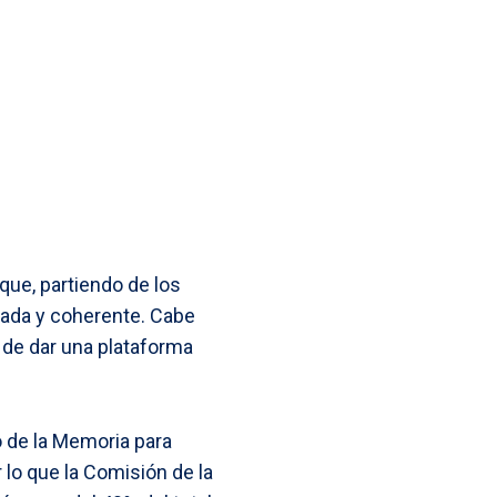
s
k
I
A
s
n
p
e
p
n
g
e
 que, partiendo de los
r
rada y coherente. Cabe
 de dar una plataforma
 de la Memoria para
lo que la Comisión de la