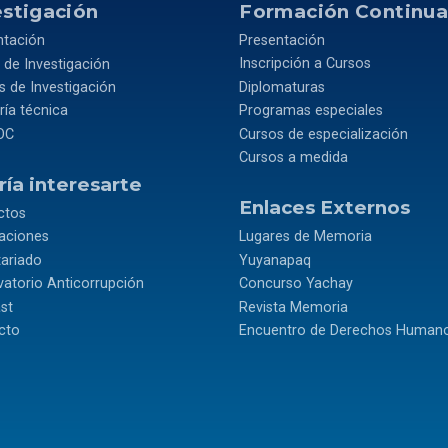
estigación
Formación Continu
ntación
Presentación
 de Investigación
Inscripción a Cursos
 de Investigación
Diplomaturas
ía técnica
Programas especiales
OC
Cursos de especialización
Cursos a medida
ía interesarte
Enlaces Externos
ctos
caciones
Lugares de Memoria
tariado
Yuyanapaq
atorio Anticorrupción
Concurso Yachay
st
Revista Memoria
cto
Encuentro de Derechos Human