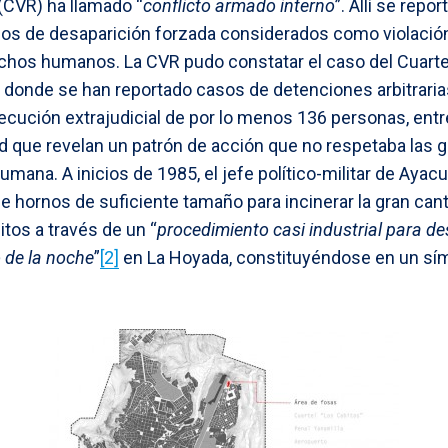
(CVR) ha llamado “
conflicto armado interno
”. Allí se repo
asos de desaparición forzada considerados como violació
chos humanos. La CVR pudo constatar el caso del Cuartel
donde se han reportado casos de detenciones arbitrarias,
jecución extrajudicial de por lo menos 136 personas, ent
d que revelan un patrón de acción que no respetaba las 
humana. A inicios de 1985, el jefe político-militar de Ayac
e hornos de suficiente tamaño para incinerar la gran can
tos a través de un “
procedimiento casi industrial para de
 de la noche
”
[2]
en La Hoyada, constituyéndose en un símb