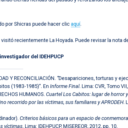
ado por Shicras puede hacer clic
aquí
.
 visitó recientemente La Hoyada. Puede revisar la nota 
 investigador del IDEHPUCP
DAD Y RECONCILIACIÓN.
“
Desapariciones, torturas y eje
abitos (1983-1985)”. En
Informe Final
. Lima: CVR, Tomo VII
ERECHOS HUMANOS.
Cuartel Los Cabitos: lugar de horror 
mino recorrido por las víctimas, sus familiares y APRODEH
.
dinador).
Criterios básicos para un espacio de conmemoraci
as víctimas
. Lima: IDEHPUCP, MISEREOR, 2012, pp. 10.