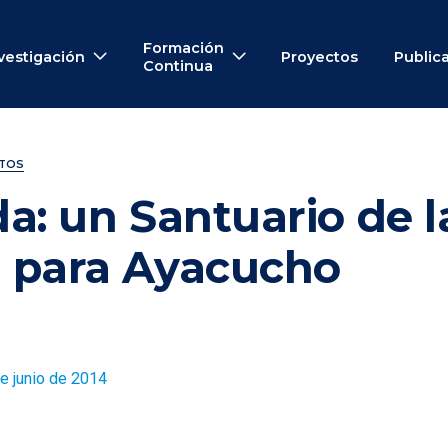
Formación
vestigación
Proyectos
Public
Continua
NTOS
a: un Santuario de l
 para Ayacucho
e junio de 2014