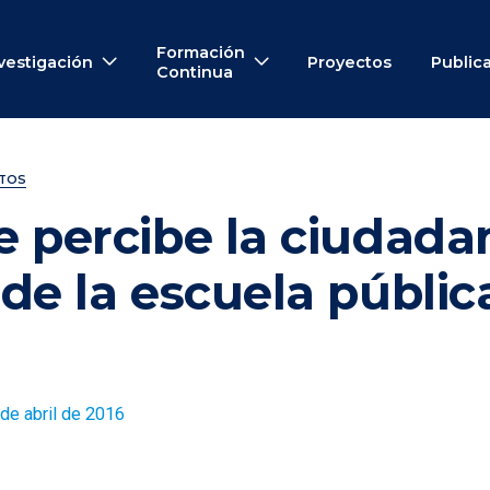
Formación
vestigación
Proyectos
Public
Continua
NTOS
 percibe la ciudadan
de la escuela públic
de abril de 2016