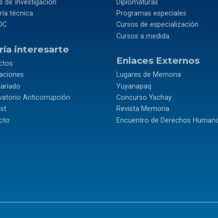
 de Investigación
Diplomaturas
ía técnica
Programas especiales
OC
Cursos de especialización
Cursos a medida
ía interesarte
Enlaces Externos
ctos
caciones
Lugares de Memoria
tariado
Yuyanapaq
atorio Anticorrupción
Concurso Yachay
st
Revista Memoria
cto
Encuentro de Derechos Human