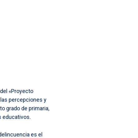
s
k
I
A
s
n
p
e
p
n
g
e
r
 del «Proyecto
 las percepciones y
o grado de primaria,
s educativos.
delincuencia es el