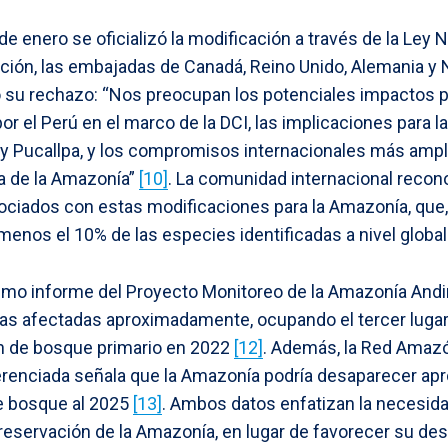
e enero se oficializó la modificación a través de la Ley 
cación, las embajadas de Canadá, Reino Unido, Alemania y
u rechazo: “Nos preocupan los potenciales impactos p
or el Perú en el marco de la DCI, las implicaciones para 
y Pucallpa, y los compromisos internacionales más ampli
ca de la Amazonía”
[10]
. La comunidad internacional recono
sociados con estas modificaciones para la Amazonía, que
 menos el 10% de las especies identificadas a nivel globa
timo informe del Proyecto Monitoreo de la Amazonía And
eas afectadas aproximadamente, ocupando el tercer luga
ón de bosque primario en 2022
[12]
. Además, la Red Amaz
erenciada señala que la Amazonía podría desaparecer a
e bosque al 2025
[13]
. Ambos datos enfatizan la necesid
reservación de la Amazonía, en lugar de favorecer su de