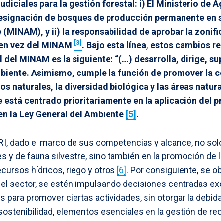
diciales para la gestión forestal: i) El Ministerio de A
esignación de bosques de producción permanente en s
 (MINAM), y ii) la responsabilidad de aprobar la zonifi
[3]
 en vez del MINAM
. Bajo esta línea, estos cambios r
al del MINAM es la siguiente: “(…)
desarrolla, dirige, su
ambiente. Asimismo, cumple la función de promover la c
os naturales, la diversidad biológica y las áreas natu
está centrado prioritariamente en la aplicación del pr
en la Ley General del Ambiente
[5]
.
RI
, dado
el marco de sus competencias y alcance, no sol
s y de fauna silvestre, sino también en la promoción de la
recursos hídricos, riego y otros
[6]
. Por consiguiente, se ob
 el sector, se estén impulsando decisiones centradas e
para promover ciertas actividades, sin otorgar la debida
 sostenibilidad, elementos esenciales en la gestión de rec