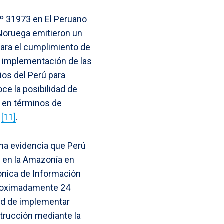
Nº 31973 en El Peruano
 Noruega emitieron un
ara el cumplimiento de
la implementación de las
os del Perú para
ce la posibilidad de
, en términos de
l
[11]
.
ina evidencia que Perú
r en la Amazonía en
ónica de Información
proximadamente 24
ad de implementar
strucción mediante la