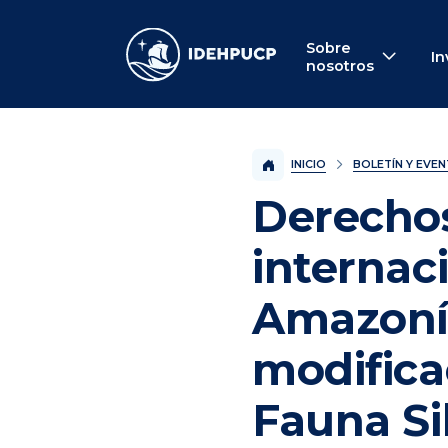
IDEHPUCP
Sobre
In
nosotros
INICIO
BOLETÍN Y EVE
Derecho
internac
Amazonía
modifica
Fauna Si