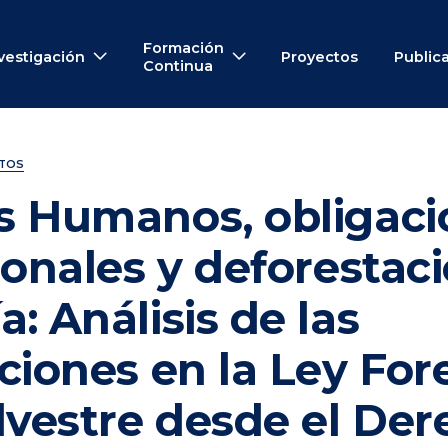
Formación
vestigación
Proyectos
Public
Continua
NTOS
s Humanos, obligaci
ionales y deforestaci
: Análisis de las
ciones en la Ley Fore
lvestre desde el De