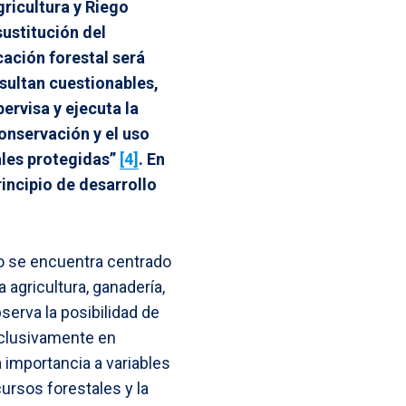
gricultura y Riego
ustitución del
cación forestal será
esultan cuestionables,
pervisa y ejecuta la
onservación y el uso
rales protegidas
”
[4]
. En
incipio de desarrollo
o se encuentra centrado
 agricultura, ganadería,
serva la posibilidad de
xclusivamente en
 importancia a variables
ursos forestales y la