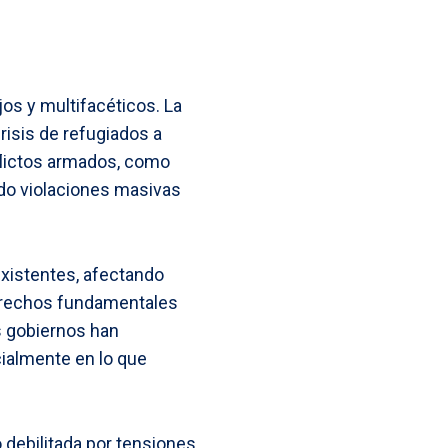
os y multifacéticos. La
crisis de refugiados a
nflictos armados, como
ndo violaciones masivas
xistentes, afectando
derechos fundamentales
s gobiernos han
ialmente en lo que
 debilitada por tensiones