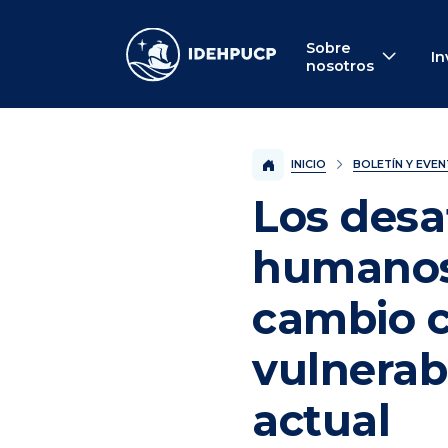
IDEHPUCP
Sobre
In
nosotros
INICIO
BOLETÍN Y EVE
Los desa
humanos 
cambio c
vulnerab
actual