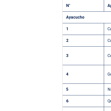
N°
A
Ayacucho
1
C
2
C
3
C
4
G
5
N
6
Q