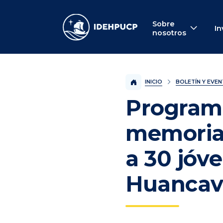
IDEHPUCP
Sobre
In
nosotros
INICIO
BOLETÍN Y EVE
Programa
memoria,
a 30 jóv
Huancav