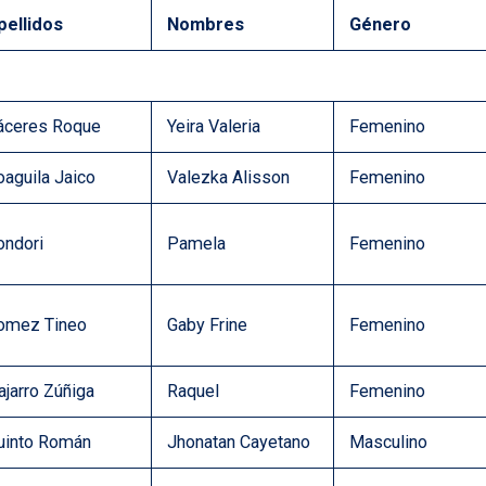
pellidos
Nombres
Género
áceres Roque
Yeira Valeria
Femenino
oaguila Jaico
Valezka Alisson
Femenino
ondori
Pamela
Femenino
omez Tineo
Gaby Frine
Femenino
ajarro Zúñiga
Raquel
Femenino
uinto Román
Jhonatan Cayetano
Masculino