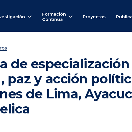
Formación
vestigación
Proyectos
Public
Continua
NTOS
 de especialización
 paz y acción polític
enes de Lima, Ayacu
elica