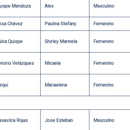
uispe Mendoza
Alex
Masculino
osa Chávez
Paulina Stefany
Femenino
ulca Quispe
Shirley Marinela
Femenino
enorio Velázques
Micaela
Femenino
arqui
Mariaelena
Femenino
asavilca Rojas
Jose Esteban
Masculino