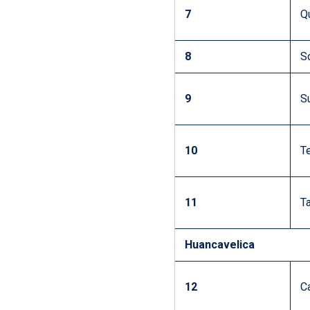
7
Q
8
S
9
S
10
T
11
T
Huancavelica
12
C