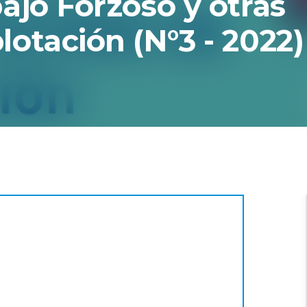
ajo Forzoso y otras
otación (N°3 - 2022)