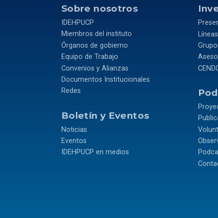
Sobre nosotros
Inv
IDEHPUCP
Prese
Miembros del instituto
Líneas
Órganos de gobierno
Grupos
Equipo de Trabajo
Asesor
Convenios y Alianzas
CEND
Documentos Institucionales
Redes
Podr
Proye
Boletín y Eventos
Publi
Noticias
Volun
Eventos
Observ
IDEHPUCP en medios
Podca
Conta