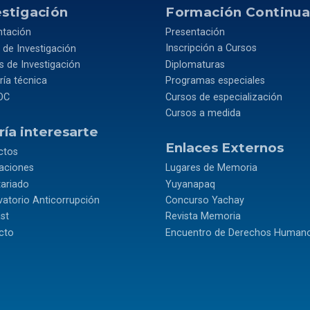
estigación
Formación Continu
ntación
Presentación
 de Investigación
Inscripción a Cursos
 de Investigación
Diplomaturas
ía técnica
Programas especiales
OC
Cursos de especialización
Cursos a medida
ía interesarte
Enlaces Externos
ctos
caciones
Lugares de Memoria
tariado
Yuyanapaq
atorio Anticorrupción
Concurso Yachay
st
Revista Memoria
cto
Encuentro de Derechos Human