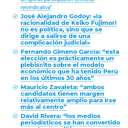
reivindicativa”
José Alejandro Godoy: «la
racionalidad de Keiko Fujimori
no es política, sino que se
dirige a salirse de una
complicación judicial»
Fernando Gimeno García: “esta
elección es prácticamente un
plebiscito sobre el modelo
económico que ha tenido Perú
en los últimos 30 años”
Mauricio Zavaleta: “ambos
candidatos tienen margen
relativamente amplio para irse
más al centro”
David Rivera: “los medios
periodísticos se han convertido